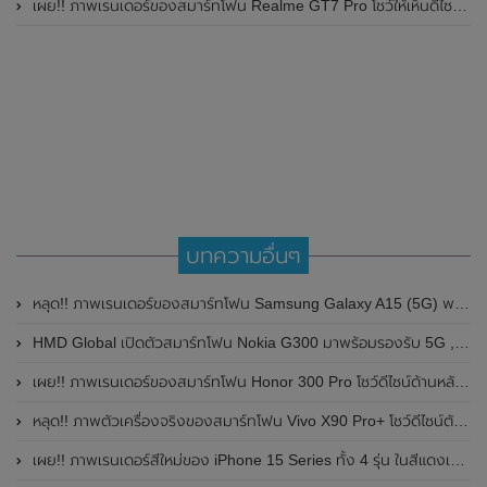
เผย!! ภาพเรนเดอร์ของสมาร์ทโฟน Realme GT7 Pro โชว์ให้เห็นดีไซน์ใหม่ พร้อมเผยรายละเอียดสเปกที่สำคัญบางส่วน
บทความอื่นๆ
หลุด!! ภาพเรนเดอร์ของสมาร์ทโฟน Samsung Galaxy A15 (5G) พร้อมเผยรายละเอียดสเปก คาดเปิดตัวในเร็วๆนี้
HMD Global เปิดตัวสมาร์ทโฟน Nokia G300 มาพร้อมรองรับ 5G , หน้าจอขนาด 6.52 นิ้ว , แบตเตอรี่สุดอึด 4,470 mAh ในราคาประหยัดเพียง 6,000 นิดๆ
เผย!! ภาพเรนเดอร์ของสมาร์ทโฟน Honor 300 Pro โชว์ดีไซน์ด้านหลังที่คุ้นเคย พร้อมรายละเอียดสเปกที่สำคัญ
หลุด!! ภาพตัวเครื่องจริงของสมาร์ทโฟน Vivo X90 Pro+ โชว์ดีไซน์ตัวเครื่องสีแดงสด ลุ้นเปิดตัวในเร็วๆนี้
เผย!! ภาพเรนเดอร์สีใหม่ของ iPhone 15 Series ทั้ง 4 รุ่น ในสีแดงเข้ม , สีชมพู และสีฟ้าอ่อน