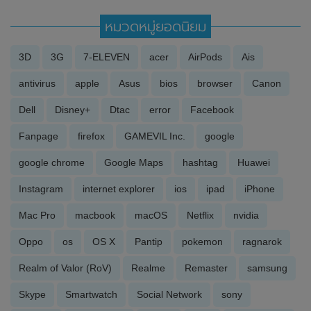
หมวดหมู่ยอดนิยม
3D
3G
7-ELEVEN
acer
AirPods
Ais
antivirus
apple
Asus
bios
browser
Canon
Dell
Disney+
Dtac
error
Facebook
Fanpage
firefox
GAMEVIL Inc.
google
google chrome
Google Maps
hashtag
Huawei
Instagram
internet explorer
ios
ipad
iPhone
Mac Pro
macbook
macOS
Netflix
nvidia
Oppo
os
OS X
Pantip
pokemon
ragnarok
Realm of Valor (RoV)
Realme
Remaster
samsung
Skype
Smartwatch
Social Network
sony