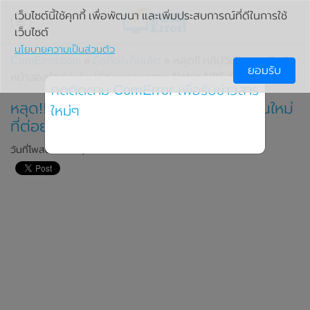
เว็บไซต์นี้ใช้คุกกี้ เพื่อพัฒนา และเพิ่มประสบการณ์ที่ดีในการใช้
เว็บไซต์
นโยบายความเป็นส่วนตัว
ComError.com
»
มือถือ/แท็บเล็ต
» หลุด!! คลิปวิดีโอของมือถือ
ยอมรับ
หน้าจอสไลด์รุ่นใหม่ที่ต่อยอดมาจาก Nokia N95 รุ่นดั้งเดิม
กดติดตาม ComError เพื่อรับข่าวสาร
หลุด!! คลิปวิดีโอของมือถือหน้าจอสไลด์รุ่นใหม่
ใหม่ๆ
ที่ต่อยอดมาจาก Nokia N95 รุ่นดั้งเดิม
วันที่โพสต์: 19 พฤศจิกายน 2020