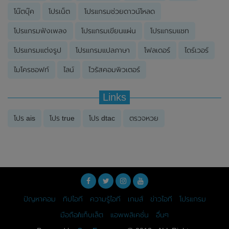
โน๊ตบุ๊ค
โปรเน็ต
โปรแกรมช่วยดาวน์โหลด
โปรแกรมฟังเพลง
โปรแกรมเขียนแผ่น
โปรแกรมแชท
โปรแกรมแต่งรูป
โปรแกรมแปลภาษา
โฟลเดอร์
ไดร์เวอร์
ไมโครซอฟท์
ไลน์
ไวรัสคอมพิวเตอร์
Links
โปร ais
โปร true
โปร dtac
ตรวจหวย
ปัญหาคอม
ทิปไอที
ความรู้ไอที
เกมส์
ข่าวไอที
โปรแกรม
มือถือ/แท็บเล็ต
แอพพลิเคชั่น
อื่นๆ