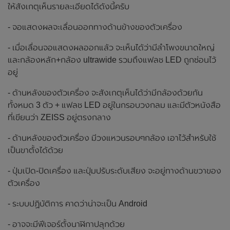
ให้สังเกตุเห็นรายละเอียดได้ดังนี้ครับ
- จอแสดงผลจะเลื่อนออกทางด้านข้างของตัวเครื่อง
- เมื่อเลื่อนจอแสดงผลออกแล้ว จะเห็นได้ว่ามีลำโพงขนาดใหญ่
และกล้องหลัก+กล้อง ultrawide รวมถึงแฟลช LED ถูกซ่อนไว้
อยู่
- ด้านหลังของตัวเครื่อง จะสังเกตุเห็นได้ว่ามีกล้องด้วยกัน
ทั้งหมด 3 ตัว + แฟลช LED อยู่ในกรอบวงกลม และมีตัวหนังสือ
ที่เขียนว่า ZEISS อยู่ตรงกลาง
- ด้านหลังของตัวเครื่อง มีวงแหวนรอบๆกล้อง เอาไว้สำหรับใช้
เป็นขาตั้งได้ด้วย
- ปุ่มเปิด-ปิดเครื่อง และปุ่มปรับระดับเสียง จะอยู่ทางด้านขวาของ
ตัวเครื่อง
- ระบบปฏิบัติการ คาดว่าน่าจะเป็น Android
- อาจจะมีฟีเจอร์ตั้งนาฬิกาปลุกด้วย