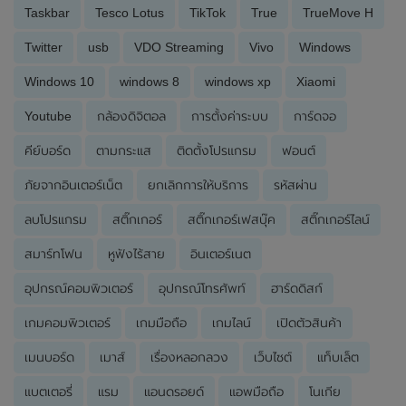
Taskbar
Tesco Lotus
TikTok
True
TrueMove H
Twitter
usb
VDO Streaming
Vivo
Windows
Windows 10
windows 8
windows xp
Xiaomi
Youtube
กล้องดิจิตอล
การตั้งค่าระบบ
การ์ดจอ
คีย์บอร์ด
ตามกระแส
ติดตั้งโปรแกรม
ฟอนต์
ภัยจากอินเตอร์เน็ต
ยกเลิกการให้บริการ
รหัสผ่าน
ลบโปรแกรม
สติ๊กเกอร์
สติ๊กเกอร์เฟสบุ๊ค
สติ๊กเกอร์ไลน์
สมาร์ทโฟน
หูฟังไร้สาย
อินเตอร์เนต
อุปกรณ์คอมพิวเตอร์
อุปกรณ์โทรศัพท์
ฮาร์ดดิสก์
เกมคอมพิวเตอร์
เกมมือถือ
เกมไลน์
เปิดตัวสินค้า
เมนบอร์ด
เมาส์
เรื่องหลอกลวง
เว็บไซต์
แท็บเล็ต
แบตเตอรี่
แรม
แอนดรอยด์
แอพมือถือ
โนเกีย