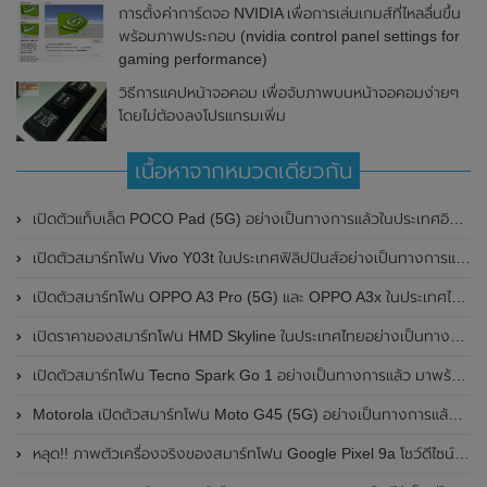
การตั้งค่าการ์ดจอ NVIDIA เพื่อการเล่นเกมส์ที่ไหลลื่นขึ้น
พร้อมภาพประกอบ (nvidia control panel settings for
gaming performance)
วิธีการแคปหน้าจอคอม เพื่อจับภาพบนหน้าจอคอมง่ายๆ
โดยไม่ต้องลงโปรแกรมเพิ่ม
เนื้อหาจากหมวดเดียวกัน
เปิดตัวแท็บเล็ต POCO Pad (5G) อย่างเป็นทางการแล้วในประเทศอินเดีย มาพร้อมชิปเซ็ต Snapdragon 7s Gen 2 ของ Qualcomm และรองรับเครือข่าย 5G
เปิดตัวสมาร์ทโฟน Vivo Y03t ในประเทศฟิลิปปินส์อย่างเป็นทางการแล้ว มาพร้อมชิปเซ็ต Unisoc T612 , กล้องหลัง ความละเอียด 13MP , แบตเตอรี่ 5,000mAh และหน้าจอแสดงผล LCD / 90Hz
เปิดตัวสมาร์ทโฟน OPPO A3 Pro (5G) และ OPPO A3x ในประเทศไทยอย่างเป็นทางการแล้ว ในราคาเริ่มต้นเพียง 3,999 บาท
เปิดราคาของสมาร์ทโฟน HMD Skyline ในประเทศไทยอย่างเป็นทางการแล้ว ราคา 14,990 บาท
เปิดตัวสมาร์ทโฟน Tecno Spark Go 1 อย่างเป็นทางการแล้ว มาพร้อมหน้าจอแสดงผล LCD / 120Hz , แบตเตอรี่ 5,000mAh และใช้ชิปเซ็ต Unisoc
Motorola เปิดตัวสมาร์ทโฟน Moto G45 (5G) อย่างเป็นทางการแล้วในอินเดีย
หลุด!! ภาพตัวเครื่องจริงของสมาร์ทโฟน Google Pixel 9a โชว์ดีไซน์ใหม่ กล้องหลังแบนราบ ไม่มีกรอบของกล้องแล้ว