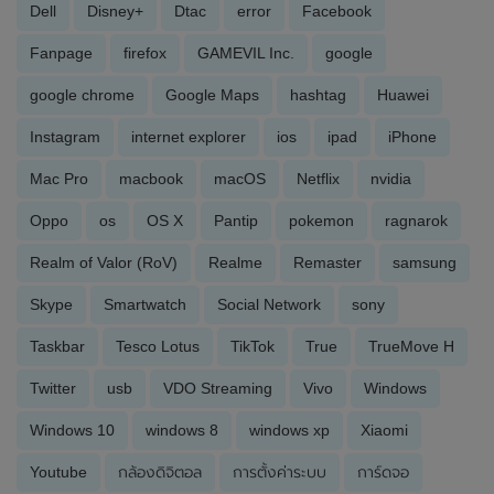
Dell
Disney+
Dtac
error
Facebook
Fanpage
firefox
GAMEVIL Inc.
google
google chrome
Google Maps
hashtag
Huawei
Instagram
internet explorer
ios
ipad
iPhone
Mac Pro
macbook
macOS
Netflix
nvidia
Oppo
os
OS X
Pantip
pokemon
ragnarok
Realm of Valor (RoV)
Realme
Remaster
samsung
Skype
Smartwatch
Social Network
sony
Taskbar
Tesco Lotus
TikTok
True
TrueMove H
Twitter
usb
VDO Streaming
Vivo
Windows
Windows 10
windows 8
windows xp
Xiaomi
Youtube
กล้องดิจิตอล
การตั้งค่าระบบ
การ์ดจอ