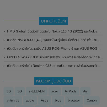
บทความอื่นๆ
HMD Global เปิดตัวฟีเจอร์โฟน Nokia 110 4G (2022) และNokia 105 (4G) อย่างเป็นทางการแล้วในประเทศไทย ราคาเริ่มต้นเพียง 990 บาท
เปิดตัว Nokia 8000 (4G) ฟีเจอร์โฟนรุ่นใหม่ มือถือปุ่มกดในตำนาน มาพร้อมการเชื่อมต่อเครือข่าย 4G , WiFi Hotspot , Facebook , WhatApp และ YouTube
เปิดตัวสมาร์ทโฟนเกมมิ่ง ASUS ROG Phone 6 และ ASUS ROG Phone 6 Pro อย่างเป็นทางการในประเทศไทย ในเริ่มต้น 28,990 บาท
OPPO 40W AirVOOC แท่นชาร์จไร้สาย ผ่านการรับรองจาก WPC อาจเปิดตัวพร้อมสมาร์ทโฟน OPPO Ace 2 (5G)
เปิดตัวสมาร์ทโฟน Realme C63 อย่างเป็นทางการแล้วในประเทศไทย ในราคาเพียง 4,999 บาท
หมวดหมู่ยอดนิยม
3D
3G
7-ELEVEN
acer
AirPods
Ais
antivirus
apple
Asus
bios
browser
Canon