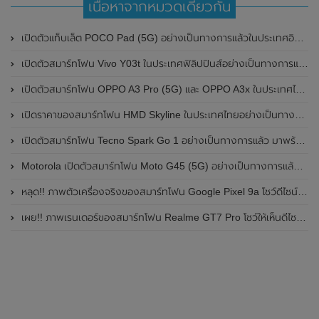
เนื้อหาจากหมวดเดียวกัน
เปิดตัวแท็บเล็ต POCO Pad (5G) อย่างเป็นทางการแล้วในประเทศอินเดีย มาพร้อมชิปเซ็ต Snapdragon 7s Gen 2 ของ Qualcomm และรองรับเครือข่าย 5G
เปิดตัวสมาร์ทโฟน Vivo Y03t ในประเทศฟิลิปปินส์อย่างเป็นทางการแล้ว มาพร้อมชิปเซ็ต Unisoc T612 , กล้องหลัง ความละเอียด 13MP , แบตเตอรี่ 5,000mAh และหน้าจอแสดงผล LCD / 90Hz
เปิดตัวสมาร์ทโฟน OPPO A3 Pro (5G) และ OPPO A3x ในประเทศไทยอย่างเป็นทางการแล้ว ในราคาเริ่มต้นเพียง 3,999 บาท
เปิดราคาของสมาร์ทโฟน HMD Skyline ในประเทศไทยอย่างเป็นทางการแล้ว ราคา 14,990 บาท
เปิดตัวสมาร์ทโฟน Tecno Spark Go 1 อย่างเป็นทางการแล้ว มาพร้อมหน้าจอแสดงผล LCD / 120Hz , แบตเตอรี่ 5,000mAh และใช้ชิปเซ็ต Unisoc
Motorola เปิดตัวสมาร์ทโฟน Moto G45 (5G) อย่างเป็นทางการแล้วในอินเดีย
หลุด!! ภาพตัวเครื่องจริงของสมาร์ทโฟน Google Pixel 9a โชว์ดีไซน์ใหม่ กล้องหลังแบนราบ ไม่มีกรอบของกล้องแล้ว
เผย!! ภาพเรนเดอร์ของสมาร์ทโฟน Realme GT7 Pro โชว์ให้เห็นดีไซน์ใหม่ พร้อมเผยรายละเอียดสเปกที่สำคัญบางส่วน