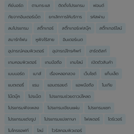
คีย์บอร์ด
ตามกระแส
ติดตั้งโปรแกรม
ฟอนต์
ภัยจากอินเตอร์เน็ต
ยกเลิกการให้บริการ
รหัสผ่าน
ลบโปรแกรม
สติ๊กเกอร์
สติ๊กเกอร์เฟสบุ๊ค
สติ๊กเกอร์ไลน์
สมาร์ทโฟน
หูฟังไร้สาย
อินเตอร์เนต
อุปกรณ์คอมพิวเตอร์
อุปกรณ์โทรศัพท์
ฮาร์ดดิสก์
เกมคอมพิวเตอร์
เกมมือถือ
เกมไลน์
เปิดตัวสินค้า
เมนบอร์ด
เมาส์
เรื่องหลอกลวง
เว็บไซต์
แท็บเล็ต
แบตเตอรี่
แรม
แอนดรอยด์
แอพมือถือ
โนเกีย
โน๊ตบุ๊ค
โปรเน็ต
โปรแกรมช่วยดาวน์โหลด
โปรแกรมฟังเพลง
โปรแกรมเขียนแผ่น
โปรแกรมแชท
โปรแกรมแต่งรูป
โปรแกรมแปลภาษา
โฟลเดอร์
ไดร์เวอร์
ไมโครซอฟท์
ไลน์
ไวรัสคอมพิวเตอร์