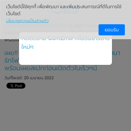
เว็บไซต์นี้ใช้คุกกี้ เพื่อพัฒนา และเพิ่มประสบการณ์ที่ดีในการใช้
เว็บไซต์
นโยบายความเป็นส่วนตัว
ComError.com
»
มือถือ/แท็บเล็ต
» เผย!! ภาพเรนเดอร์อย่าง
ยอมรับ
เป็นทางการของสมาร์ทโฟนรุ่นใหม่ OnePlus Nord N20 (5G)
กดติดตาม ComError เพื่อรับข่าวสาร
พร้อมเผยสเปกก่อนเปิดตัวในเร็วๆนี้
ใหม่ๆ
เผย!! ภาพเรนเดอร์อย่างเป็นทางการของสมา
ร์ทโฟนรุ่นใหม่ OnePlus Nord N20 (5G)
พร้อมเผยสเปกก่อนเปิดตัวในเร็วๆนี้
วันที่โพสต์: 20 เมษายน 2022