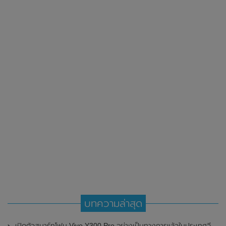
บทความล่าสุด
เปิดตัวสมาร์ทโฟน Vivo Y300 Pro อย่างเป็นทางการแล้วในประเทศจีน มาพร้อมดีไซน์พรีเมี่ยม ทนทาน และแบตเตอรี่สุดอึดขนาดใหญ่ 6,500mAh พร้อมรองรับการชาร์จไว 80W