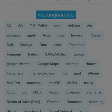
หมวดหมู่ยอดนิยม
3D
3G
7-ELEVEN
acer
AirPods
Ais
antivirus
apple
Asus
bios
browser
Canon
Dell
Disney+
Dtac
error
Facebook
Fanpage
firefox
GAMEVIL Inc.
google
google chrome
Google Maps
hashtag
Huawei
Instagram
internet explorer
ios
ipad
iPhone
Mac Pro
macbook
macOS
Netflix
nvidia
Oppo
os
OS X
Pantip
pokemon
ragnarok
Realm of Valor (RoV)
Realme
Remaster
samsung
Skype
Smartwatch
Social Network
sony