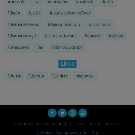
แบตเตอรี่
แรม
แอนดรอยด์
แอพมือถือ
โนเกีย
โน๊ตบุ๊ค
โปรเน็ต
โปรแกรมช่วยดาวน์โหลด
โปรแกรมฟังเพลง
โปรแกรมเขียนแผ่น
โปรแกรมแชท
โปรแกรมแต่งรูป
โปรแกรมแปลภาษา
โฟลเดอร์
ไดร์เวอร์
ไมโครซอฟท์
ไลน์
ไวรัสคอมพิวเตอร์
Links
โปร ais
โปร true
โปร dtac
ตรวจหวย
ปัญหาคอม
ทิปไอที
ความรู้ไอที
เกมส์
ข่าวไอที
โปรแกรม
มือถือ/แท็บเล็ต
แอพพลิเคชั่น
อื่นๆ