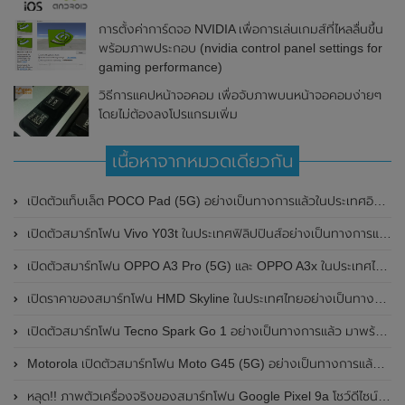
การตั้งค่าการ์ดจอ NVIDIA เพื่อการเล่นเกมส์ที่ไหลลื่นขึ้น
พร้อมภาพประกอบ (nvidia control panel settings for
gaming performance)
วิธีการแคปหน้าจอคอม เพื่อจับภาพบนหน้าจอคอมง่ายๆ
โดยไม่ต้องลงโปรแกรมเพิ่ม
เนื้อหาจากหมวดเดียวกัน
เปิดตัวแท็บเล็ต POCO Pad (5G) อย่างเป็นทางการแล้วในประเทศอินเดีย มาพร้อมชิปเซ็ต Snapdragon 7s Gen 2 ของ Qualcomm และรองรับเครือข่าย 5G
เปิดตัวสมาร์ทโฟน Vivo Y03t ในประเทศฟิลิปปินส์อย่างเป็นทางการแล้ว มาพร้อมชิปเซ็ต Unisoc T612 , กล้องหลัง ความละเอียด 13MP , แบตเตอรี่ 5,000mAh และหน้าจอแสดงผล LCD / 90Hz
เปิดตัวสมาร์ทโฟน OPPO A3 Pro (5G) และ OPPO A3x ในประเทศไทยอย่างเป็นทางการแล้ว ในราคาเริ่มต้นเพียง 3,999 บาท
เปิดราคาของสมาร์ทโฟน HMD Skyline ในประเทศไทยอย่างเป็นทางการแล้ว ราคา 14,990 บาท
เปิดตัวสมาร์ทโฟน Tecno Spark Go 1 อย่างเป็นทางการแล้ว มาพร้อมหน้าจอแสดงผล LCD / 120Hz , แบตเตอรี่ 5,000mAh และใช้ชิปเซ็ต Unisoc
Motorola เปิดตัวสมาร์ทโฟน Moto G45 (5G) อย่างเป็นทางการแล้วในอินเดีย
หลุด!! ภาพตัวเครื่องจริงของสมาร์ทโฟน Google Pixel 9a โชว์ดีไซน์ใหม่ กล้องหลังแบนราบ ไม่มีกรอบของกล้องแล้ว