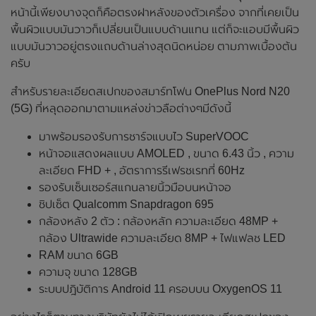
หน้านี้เพียงบางจุดก็คือตรงฝาหลังของตัวเครื่อง จากที่เคยเป็น
พื้นผิวแบบมันวาวก็เปลี่ยนเป็นแบบด้านแทน แต่ก็จะแอบมีพื้นผิว
แบบมันวาวอยู่ตรงแถบด้านล่างสุดนิดหน่อย ตามภาพเบื้องต้น
ครับ
สำหรับรายละเอียดสเปกของสมาร์ทโฟน OnePlus Nord N20
(5G) ที่หลุดออกมาตามแหล่งข่าวลือต่างๆมีดังนี้
มาพร้อมรองรับการชาร์จแบบไว SuperVOOC
หน้าจอแสดงผลแบบ AMOLED , ขนาด 6.43 นิ้ว , ความ
ละเอียด FHD + , อัตราการรีเฟรชเรทที่ 60Hz
รองรับเซ็นเซอร์สแกนลายนิ้วมือบนหน้าจอ
ชิปเซ็ต Qualcomm Snapdragon 695
กล้องหลัง 2 ตัว : กล้องหลัก ความละเอียด 48MP +
กล้อง Ultrawide ความละเอียด 8MP + ไฟแฟลช LED
RAM ขนาด 6GB
ความจุ ขนาด 128GB
ระบบปฎิบัติการ Android 11 ครอบบน OxygenOS 11