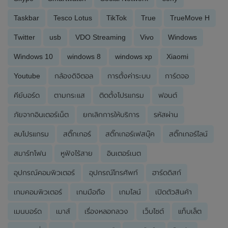
Taskbar
Tesco Lotus
TikTok
True
TrueMove H
Twitter
usb
VDO Streaming
Vivo
Windows
Windows 10
windows 8
windows xp
Xiaomi
Youtube
กล้องดิจิตอล
การตั้งค่าระบบ
การ์ดจอ
คีย์บอร์ด
ตามกระแส
ติดตั้งโปรแกรม
ฟอนต์
ภัยจากอินเตอร์เน็ต
ยกเลิกการให้บริการ
รหัสผ่าน
ลบโปรแกรม
สติ๊กเกอร์
สติ๊กเกอร์เฟสบุ๊ค
สติ๊กเกอร์ไลน์
สมาร์ทโฟน
หูฟังไร้สาย
อินเตอร์เนต
อุปกรณ์คอมพิวเตอร์
อุปกรณ์โทรศัพท์
ฮาร์ดดิสก์
เกมคอมพิวเตอร์
เกมมือถือ
เกมไลน์
เปิดตัวสินค้า
เมนบอร์ด
เมาส์
เรื่องหลอกลวง
เว็บไซต์
แท็บเล็ต