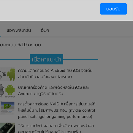
ยอมรับ
แอพพลิเคชั่น
อื่นๆ
ด้คะแนน 6/10 คะแนน
เนื้อหาแนะนำ
ความแตกต่างของ Android กับ iOS จุดเด่น
ส่วนตัวที่น่าสนใจของแต่ละระบบ
ปัญหาเครื่องค้าง แอพเด้งหลุดใน iOS และ
Android มาดูวิธีแก้กันครับ
การตั้งค่าการ์ดจอ NVIDIA เพื่อการเล่นเกมส์ที่
ไหลลื่นขึ้น พร้อมภาพประกอบ (nvidia control
panel settings for gaming performance)
วิธีการแคปหน้าจอคอม เพื่อจับภาพบนหน้าจอ
คอมง่ายๆโดยไม่ต้องลงโปรแกรมเพิ่ม