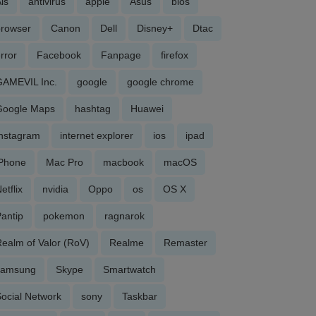
is
antivirus
apple
Asus
bios
browser
Canon
Dell
Disney+
Dtac
rror
Facebook
Fanpage
firefox
GAMEVIL Inc.
google
google chrome
Google Maps
hashtag
Huawei
Instagram
internet explorer
ios
ipad
iPhone
Mac Pro
macbook
macOS
etflix
nvidia
Oppo
os
OS X
antip
pokemon
ragnarok
ealm of Valor (RoV)
Realme
Remaster
samsung
Skype
Smartwatch
ocial Network
sony
Taskbar