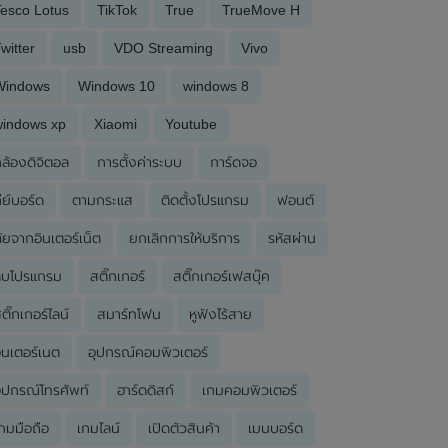
esco Lotus
TikTok
True
TrueMove H
witter
usb
VDO Streaming
Vivo
Windows
Windows 10
windows 8
windows xp
Xiaomi
Youtube
ล้องดิจิตอล
การตั้งค่าระบบ
การ์ดจอ
ีย์บอร์ด
ตามกระแส
ติดตั้งโปรแกรม
ฟอนต์
ัยจากอินเตอร์เน็ต
ยกเลิกการให้บริการ
รหัสผ่าน
ลบโปรแกรม
สติ๊กเกอร์
สติ๊กเกอร์เฟสบุ๊ค
ติ๊กเกอร์ไลน์
สมาร์ทโฟน
หูฟังไร้สาย
ินเตอร์เนต
อุปกรณ์คอมพิวเตอร์
ุปกรณ์โทรศัพท์
ฮาร์ดดิสก์
เกมคอมพิวเตอร์
กมมือถือ
เกมไลน์
เปิดตัวสินค้า
เมนบอร์ด