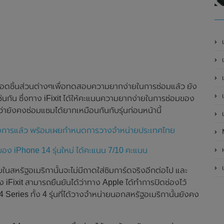
เ
เป
เ
ถอดชิ้นส่วนต่างๆเพื่อทดสอบความยากง่ายในการซ่อมแล้ว ยัง
เ
่นกัน ซึ่งทาง iFixit ได้ให้คะแนนความยากง่ายในการซ่อมของ
่ายังคงซ่อมแซมได้ยากเหมือนกันกับรุ่นก่อนหน้านี้
เ
็นทางการแล้ว พร้อมเผยกำหนดการวางจำหน่ายประเทศไทย
ห
ง iPhone 14 รุ่นใหม่ ได้คะแนน 7/10 คะแนน
เ
ายในสหรัฐอเมริกานั้นจะไม่มีถาดใส่ซิมการ์ดจริงอีกต่อไป และ
iFixit สามารถยืนยันได้ว่าทาง Apple ได้ทำการปิดช่องไว้
4 Series ทั้ง 4 รุ่นที่ได้วางจำหน่ายนอกสหรัฐอเมริกานั้นยังคง