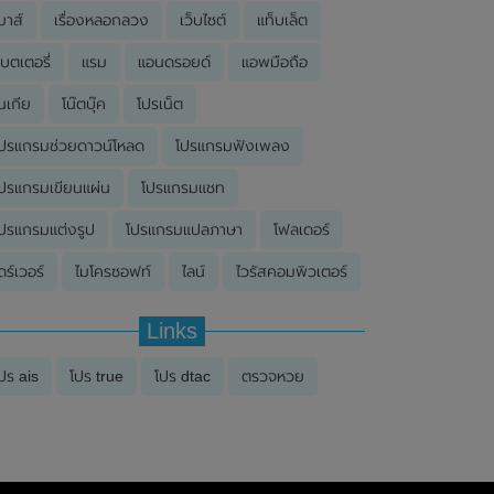
มาส์
เรื่องหลอกลวง
เว็บไซต์
แท็บเล็ต
บตเตอรี่
แรม
แอนดรอยด์
แอพมือถือ
นเกีย
โน๊ตบุ๊ค
โปรเน็ต
ปรแกรมช่วยดาวน์โหลด
โปรแกรมฟังเพลง
ปรแกรมเขียนแผ่น
โปรแกรมแชท
ปรแกรมแต่งรูป
โปรแกรมแปลภาษา
โฟลเดอร์
ดร์เวอร์
ไมโครซอฟท์
ไลน์
ไวรัสคอมพิวเตอร์
Links
ปร ais
โปร true
โปร dtac
ตรวจหวย