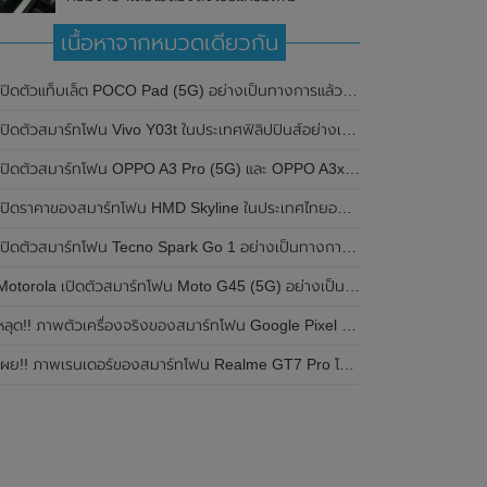
เนื้อหาจากหมวดเดียวกัน
ปิดตัวแท็บเล็ต POCO Pad (5G) อย่างเป็นทางการแล้วในประเทศอินเดีย มาพร้อมชิปเซ็ต Snapdragon 7s Gen 2 ของ Qualcomm และรองรับเครือข่าย 5G
ิดตัวสมาร์ทโฟน Vivo Y03t ในประเทศฟิลิปปินส์อย่างเป็นทางการแล้ว มาพร้อมชิปเซ็ต Unisoc T612 , กล้องหลัง ความละเอียด 13MP , แบตเตอรี่ 5,000mAh และหน้าจอแสดงผล LCD / 90Hz
ปิดตัวสมาร์ทโฟน OPPO A3 Pro (5G) และ OPPO A3x ในประเทศไทยอย่างเป็นทางการแล้ว ในราคาเริ่มต้นเพียง 3,999 บาท
ปิดราคาของสมาร์ทโฟน HMD Skyline ในประเทศไทยอย่างเป็นทางการแล้ว ราคา 14,990 บาท
ปิดตัวสมาร์ทโฟน Tecno Spark Go 1 อย่างเป็นทางการแล้ว มาพร้อมหน้าจอแสดงผล LCD / 120Hz , แบตเตอรี่ 5,000mAh และใช้ชิปเซ็ต Unisoc
Motorola เปิดตัวสมาร์ทโฟน Moto G45 (5G) อย่างเป็นทางการแล้วในอินเดีย
ลุด!! ภาพตัวเครื่องจริงของสมาร์ทโฟน Google Pixel 9a โชว์ดีไซน์ใหม่ กล้องหลังแบนราบ ไม่มีกรอบของกล้องแล้ว
ผย!! ภาพเรนเดอร์ของสมาร์ทโฟน Realme GT7 Pro โชว์ให้เห็นดีไซน์ใหม่ พร้อมเผยรายละเอียดสเปกที่สำคัญบางส่วน