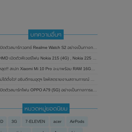
บทความอื่นๆ
ิดตัวสมาร์ทวอทช์ Realme Watch S2 อย่างเป็นทางการในประเทศอินเดีย มาพร้อมตัวเรือนสแตนเลสสตีล , หน้าจอแสดงผล AMOLED ขนาด 1.43 นิ้ว , แบตเตอรี่ขนาดใหญ่ใช้งานได้นาน 20 วัน และรองรับคำสั่งเสียง Super AI Engine ที่ขับเคลื่อนโดย ChatGPT
MD เปิดตัวฟีเจอร์โฟน Nokia 215 (4G) , Nokia 225 (4G) และ Nokia 235 (4G) รุ่นใหม่ของปี 2024 อย่างเป็นทางการแล้ว
หลุด!! สเปก Xiaomi Mi 10 Pro จะมาพร้อม RAM 16GB พื้นที่เก็บข้อมูลขนาด 512GB
ม่ได้ตั้งใจ! อธิบดีกรมอุตุฯ ไลฟ์สดรายงานสถานการณ์ พายุคาจิกิ ท่ามกลางเอฟเฟคสติ๊กเกอร์
ปิดตัวสมาร์ทโฟน OPPO A79 (5G) อย่างเป็นทางการแล้วในประเทศไทยในราคาเริ่มต้นเพียง 6,999 บาท
หมวดหมู่ยอดนิยม
3D
3G
7-ELEVEN
acer
AirPods