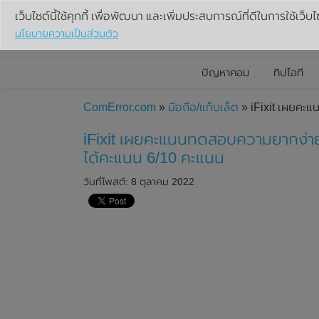
เว็บไซต์นี้ใช้คุกกี้ เพื่อพัฒนา และเพิ่มประสบการณ์ที่ดีในการใช้เว็บไ
นโยบายความเป็นส่วนตัว
ปัญหาคอม
ทิปไอที
ComError.com
»
มือถือ/แท็บเล็ต
» iFixit เผยคะ
iFixit เผยคะแนนทดสอบความยากง่าย
ได้คะแนน 6/10 คะแนน
วันที่โพสต์: 8 ตุลาคม 2022