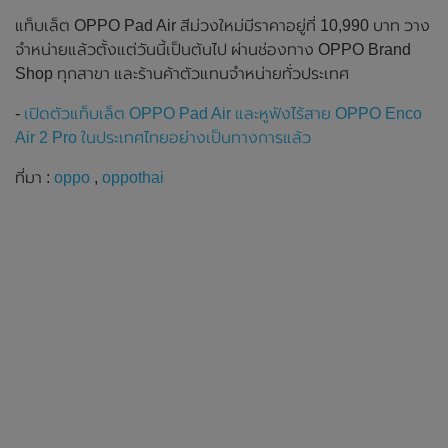
แท็บเล็ต OPPO Pad Air สีม่วงใหม่มีราคาอยู่ที่ 10,990 บาท วาง
จำหน่ายแล้วตั้งแต่วันนี้เป็นต้นไป ผ่านช่องทาง OPPO Brand
Shop ทุกสาขา และร้านค้าตัวแทนจำหน่ายทั่วประเทศ
-
เปิดตัวแท็บเล็ต OPPO Pad Air และหูฟังไร้สาย OPPO Enco
Air 2 Pro ในประเทศไทยอย่างเป็นทางการแล้ว
ที่มา :
oppo
,
oppothai