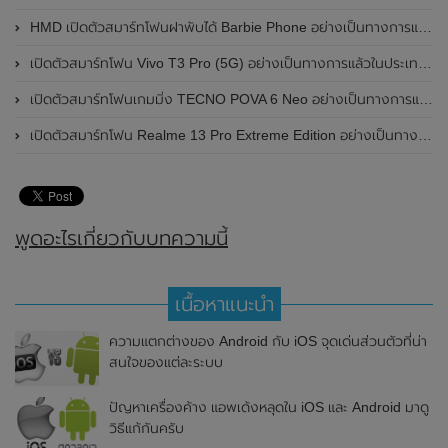
HMD เปิดตัวสมาร์ทโฟนฝาพับได้ Barbie Phone อย่างเป็นทางการแล้ว มาพร้อมธีมสีชมพูสดใส
เปิดตัวสมาร์ทโฟน Vivo T3 Pro (5G) อย่างเป็นทางการแล้วในประเทศอินเดีย
เปิดตัวสมาร์ทโฟนเกมมิ่ง TECNO POVA 6 Neo อย่างเป็นทางการแล้วในประเทศไทย ในราคา 8,499 บาท
เปิดตัวสมาร์ทโฟน Realme 13 Pro Extreme Edition อย่างเป็นทางการแล้วในประเทศจีน
พูดอะไรเกี่ยวกับบทความนี้
เนื้อหาแนะนำ
ความแตกต่างของ Android กับ iOS จุดเด่นส่วนตัวที่น่า
สนใจของแต่ละระบบ
ปัญหาเครื่องค้าง แอพเด้งหลุดใน iOS และ Android มาดู
วิธีแก้กันครับ