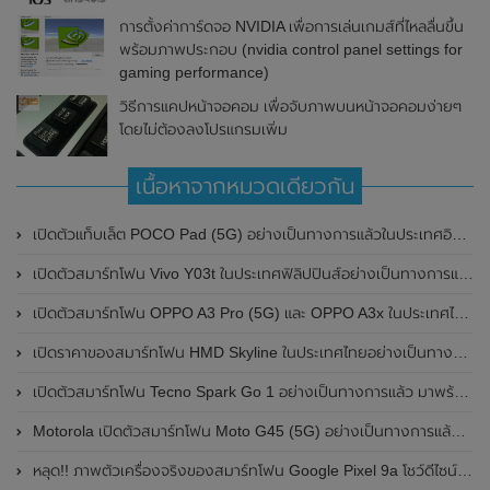
การตั้งค่าการ์ดจอ NVIDIA เพื่อการเล่นเกมส์ที่ไหลลื่นขึ้น
พร้อมภาพประกอบ (nvidia control panel settings for
gaming performance)
วิธีการแคปหน้าจอคอม เพื่อจับภาพบนหน้าจอคอมง่ายๆ
โดยไม่ต้องลงโปรแกรมเพิ่ม
เนื้อหาจากหมวดเดียวกัน
เปิดตัวแท็บเล็ต POCO Pad (5G) อย่างเป็นทางการแล้วในประเทศอินเดีย มาพร้อมชิปเซ็ต Snapdragon 7s Gen 2 ของ Qualcomm และรองรับเครือข่าย 5G
เปิดตัวสมาร์ทโฟน Vivo Y03t ในประเทศฟิลิปปินส์อย่างเป็นทางการแล้ว มาพร้อมชิปเซ็ต Unisoc T612 , กล้องหลัง ความละเอียด 13MP , แบตเตอรี่ 5,000mAh และหน้าจอแสดงผล LCD / 90Hz
เปิดตัวสมาร์ทโฟน OPPO A3 Pro (5G) และ OPPO A3x ในประเทศไทยอย่างเป็นทางการแล้ว ในราคาเริ่มต้นเพียง 3,999 บาท
เปิดราคาของสมาร์ทโฟน HMD Skyline ในประเทศไทยอย่างเป็นทางการแล้ว ราคา 14,990 บาท
เปิดตัวสมาร์ทโฟน Tecno Spark Go 1 อย่างเป็นทางการแล้ว มาพร้อมหน้าจอแสดงผล LCD / 120Hz , แบตเตอรี่ 5,000mAh และใช้ชิปเซ็ต Unisoc
Motorola เปิดตัวสมาร์ทโฟน Moto G45 (5G) อย่างเป็นทางการแล้วในอินเดีย
หลุด!! ภาพตัวเครื่องจริงของสมาร์ทโฟน Google Pixel 9a โชว์ดีไซน์ใหม่ กล้องหลังแบนราบ ไม่มีกรอบของกล้องแล้ว