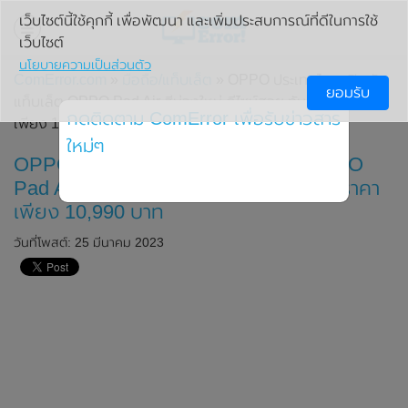
เว็บไซต์นี้ใช้คุกกี้ เพื่อพัฒนา และเพิ่มประสบการณ์ที่ดีในการใช้
เว็บไซต์
นโยบายความเป็นส่วนตัว
ComError.com
»
มือถือ/แท็บเล็ต
» OPPO ประเทศไทย เปิดตัว
ยอมรับ
แท็บเล็ต OPPO Pad Air สีม่วงใหม่ ดีไซน์สวย ทันสมัย ในราคา
กดติดตาม ComError เพื่อรับข่าวสาร
เพียง 10,990 บาท
ใหม่ๆ
OPPO ประเทศไทย เปิดตัวแท็บเล็ต OPPO
Pad Air สีม่วงใหม่ ดีไซน์สวย ทันสมัย ในราคา
เพียง 10,990 บาท
วันที่โพสต์: 25 มีนาคม 2023