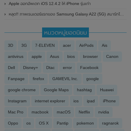
Apple ออกอัพเดท iOS 12.4.2 ให้ iPhone รุ่นเก่า
หลุด!! ภาพเรนเดอร์แรกของ Samsung Galaxy A22 (5G) สมาร์ทโฟนราคาประหยัด มาพร้อมหน้าจอ 6.5 นิ้ว และกล้องหลัง 3 ตัว
หมวดหมู่ยอดนิยม
3D
3G
7-ELEVEN
acer
AirPods
Ais
antivirus
apple
Asus
bios
browser
Canon
Dell
Disney+
Dtac
error
Facebook
Fanpage
firefox
GAMEVIL Inc.
google
google chrome
Google Maps
hashtag
Huawei
Instagram
internet explorer
ios
ipad
iPhone
Mac Pro
macbook
macOS
Netflix
nvidia
Oppo
os
OS X
Pantip
pokemon
ragnarok