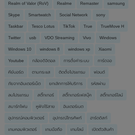
Realm of Valor (RoV)
Realme
Remaster
samsung
Skype
Smartwatch
Social Network
sony
Taskbar
Tesco Lotus
TikTok
True
TrueMove H
Twitter
usb
VDO Streaming
Vivo
Windows
Windows 10
windows 8
windows xp
Xiaomi
Youtube
กล้องดิจิตอล
การตั้งค่าระบบ
การ์ดจอ
คีย์บอร์ด
ตามกระแส
ติดตั้งโปรแกรม
ฟอนต์
ภัยจากอินเตอร์เน็ต
ยกเลิกการให้บริการ
รหัสผ่าน
ลบโปรแกรม
สติ๊กเกอร์
สติ๊กเกอร์เฟสบุ๊ค
สติ๊กเกอร์ไลน์
สมาร์ทโฟน
หูฟังไร้สาย
อินเตอร์เนต
อุปกรณ์คอมพิวเตอร์
อุปกรณ์โทรศัพท์
ฮาร์ดดิสก์
เกมคอมพิวเตอร์
เกมมือถือ
เกมไลน์
เปิดตัวสินค้า