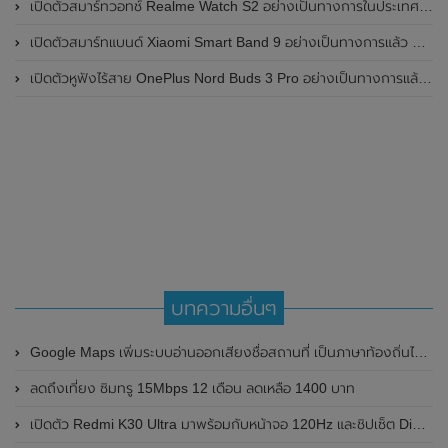
เปิดตัวสมาร์ทวอทช์ Realme Watch S2 อย่างเป็นทางการในประเทศอินเดีย มาพร้อมตัวเรือนสแตนเลสสตีล , หน้าจอแสดงผล AMOLED ขนาด 1.43 นิ้ว , แบตเตอรี่ขนาดใหญ่ใช้งานได้นาน 20 วัน และรองรับคำสั่งเสียง Super AI Engine ที่ขับเคลื่อนโดย ChatGPT
เปิดตัวสมาร์ทแบนด์ Xiaomi Smart Band 9 อย่างเป็นทางการแล้ว มาพร้อมหน้าจอ AMOLED ขนาด 1.62 นิ้ว , ตัวเรือนเป็นโลหะ และแบตเตอรี่สุดอึดสามารถใช้งานได้นานถึง 21 วัน
เปิดตัวหูฟังไร้สาย OnePlus Nord Buds 3 Pro อย่างเป็นทางการแล้ว มาพร้อมระบบตัดเสียงรบกวน (ANC) สามารถลดเสียงรบกวนได้ 49dB และแบตเตอรี่สุดอึดใช้งานได้นานสูงสุดถึง 44 ชั่วโมง
บทความอื่นๆ
Google Maps เพิ่มระบบอ่านออกเสียงชื่อสถานที่ เป็นภาษาท้องถิ่นได้ง่ายขึ้น ผ่านปุ่มลำโพง
ลดถึงเที่ยง ซิมทรู 15Mbps 12 เดือน ลดเหลือ 1400 บาท
เปิดตัว Redmi K30 Ultra มาพร้อมกับหน้าจอ 120Hz และชิปเซ็ต Dimensity 1000+ ในราคาเริ่มต้นไม่ถึงหมื่น